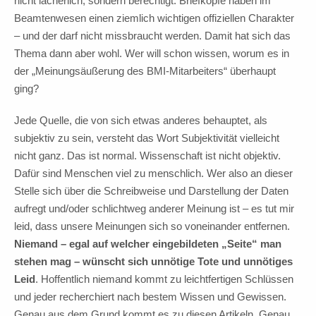
nicht lächerlich, sondern berechtigt. Briefköpfe haben im
Beamtenwesen einen ziemlich wichtigen offiziellen Charakter
– und der darf nicht missbraucht werden. Damit hat sich das
Thema dann aber wohl. Wer will schon wissen, worum es in
der „Meinungsäußerung des BMI-Mitarbeiters“ überhaupt
ging?
Jede Quelle, die von sich etwas anderes behauptet, als
subjektiv zu sein, versteht das Wort Subjektivität vielleicht
nicht ganz. Das ist normal. Wissenschaft ist nicht objektiv.
Dafür sind Menschen viel zu menschlich. Wer also an dieser
Stelle sich über die Schreibweise und Darstellung der Daten
aufregt und/oder schlichtweg anderer Meinung ist – es tut mir
leid, dass unsere Meinungen sich so voneinander entfernen.
Niemand – egal auf welcher eingebildeten „Seite“ man
stehen mag – wünscht sich unnötige Tote und unnötiges
Leid
. Hoffentlich niemand kommt zu leichtfertigen Schlüssen
und jeder recherchiert nach bestem Wissen und Gewissen.
Genau aus dem Grund kommt es zu diesen Artikeln. Genau