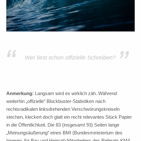
“
”
Wer liest schon offizielle Schreiben?
Anmerkung:
Langsam wird es wirklich zäh. Während
weiterhin „offizielle“ Blockbuster-Statistiken nach
rechtsradikalen linksdrehenden Verschwörungskreiseln
stechen, kleckert doch glatt ein recht relevantes Stück Papier
in die Öffentlichkeit. Die 83 (insgesamt 93) Seiten lange
„Meinungsäußerung“ eines BMI (Bundesministerium des
Inneren, für Bau und Heimat)-Mitarbeiters des Referats KM4