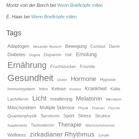
Moritz von der Borch
bei
Wenn Briefköpfe rollen
E. Haas
bei
Wenn Briefköpfe rollen
Tags
Adaptogen
Bewegung
Cortisol
Darm
Alexander Wunsch
Erholung
Diabetes
Dopamin
Dogma
EMF
Ernährung
Fruchtzucker
Früchte
Gesundheit
Hormone
Hypoxie
Gluten
Krankheit
Ketose
Immunsystem
Intro
Kälte
Kontext
Licht
Melatonin
mealtiming
Lactoferrin
Mikrobiom
Mitochondrien
Multiple Sklerose
Physik
Podcast
Psyche
Sport
Stress
Quantenphysik
Serotonin
Struktur
Therapie
Testosteron
Supplemente
Wachstumshormon
zirkadianer Rhythmus
Wellness
Zonulin