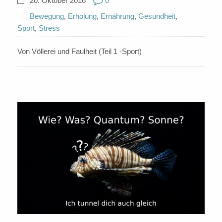
20. Oktober 2016
0
Bewegung
,
Erholung
,
Ernährung
,
Gesundheit
,
Sport
,
Stress
Von Völlerei und Faulheit (Teil 1 -Sport)