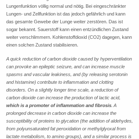
Lungenfunktion völlig normal und nötig. Bei eingeschränkter
Lungen- und Zellfunktion ist das jedoch gefährlich und kann
das gesamte Gewebe der Lunge weiter zerstören. Das ist
sogar bekannt. Sauerstoff kann einen entzündlichen Zustand
weiter verschlimmern. Kohlenstoffdioxid (CO2) dagegen, kann
einen solchen Zustand stabilisieren.
A quick reduction of carbon dioxide caused by hyperventilation
can provoke an epileptic seizure, and can increase muscle
spasms and vascular leakiness, and (by releasing serotonin
and histamine) contribute to inflammation and clotting
disorders. On a slightly longer time scale, a reduction of
carbon dioxide can increase the production of lactic acid,
which is a promoter of inflammation and fibrosis
. A
prolonged decrease in carbon dioxide can increase the
susceptibility of proteins to glycation (the addition of aldehydes,
from polyunsaturated fat peroxidation or methylglyoxal from
lactate metabolism, to amino groups), and a similar process is