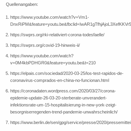
Quellenangaben:
https://www.youtube.com/watch?v=Vm1-
DnxRiPM&feature=youtu.be&fbclid=IwAR1gTfhjAjoL3XefKKVr5
https://swprs.org/rki-relativiert-corona-todesfaelle/
https://swprs.org/covid-19-hinweis-ii/
https://www.youtube.com/watch?
v=0M4kbPDHGR0&feature=youtu.be&t=210
https://elpais.com/sociedad/2020-03-25/los-test-rapidos-de-
coronavirus-comprados-en-china-no-funcionan.html
https://coronadaten.wordpress.com/2020/03/27/corona-
epidemie-update-26-03-20-sterberate-unverandert-
infektionsrate-um-15-hospitalisierung-in-new-york-zeigt-
besorgniserregenden-trend-pandemie-unwahrscheinlich/
https://www.berlin.de/sen/gpg/service/presse/2020/pressemitte