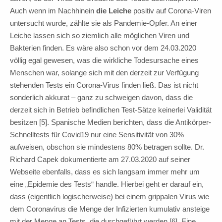
Auch wenn im Nachhinein
die Leiche
positiv auf Corona-Viren
untersucht wurde, zählte sie als Pandemie-Opfer. An einer
Leiche lassen sich so ziemlich alle möglichen Viren und
Bakterien finden. Es wäre also schon vor dem 24.03.2020
völlig egal gewesen, was die wirkliche Todesursache eines
Menschen war, solange sich mit den derzeit zur Verfügung
stehenden Tests ein Corona-Virus finden ließ. Das ist nicht
sonderlich akkurat – ganz zu schweigen davon, dass die
derzeit sich in Betrieb befindlichen Test-Sätze keinerlei Validität
besitzen [5]. Spanische Medien berichten, dass die Antikörper-
Schnelltests für Covid19 nur eine Sensitivität von 30%
aufweisen, obschon sie mindestens 80% betragen sollte. Dr.
Richard Capek dokumentierte am 27.03.2020 auf seiner
Webseite ebenfalls, dass es sich langsam immer mehr um
eine „Epidemie des Tests“ handle. Hierbei geht er darauf ein,
dass (eigentlich logischerweise) bei einem grippalen Virus wie
dem Coronavirus die Menge der Infizierten kumulativ ansteige
mit der Menge an Tests, die durchgeführt werden [6]. Eine