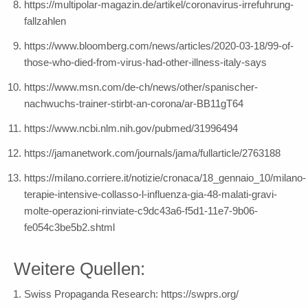
https://multipolar-magazin.de/artikel/coronavirus-irrefuhrung-
fallzahlen
https://www.bloomberg.com/news/articles/2020-03-18/99-of-
those-who-died-from-virus-had-other-illness-italy-says
https://www.msn.com/de-ch/news/other/spanischer-
nachwuchs-trainer-stirbt-an-corona/ar-BB11gT64
https://www.ncbi.nlm.nih.gov/pubmed/31996494
https://jamanetwork.com/journals/jama/fullarticle/2763188
https://milano.corriere.it/notizie/cronaca/18_gennaio_10/milano-
terapie-intensive-collasso-l-influenza-gia-48-malati-gravi-
molte-operazioni-rinviate-c9dc43a6-f5d1-11e7-9b06-
fe054c3be5b2.shtml
Weitere Quellen:
Swiss Propaganda Research: https://swprs.org/