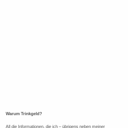
5 Euro Trinkgeld
In Vorfreude auf Fortsetzung!
10 Euro Trinkgeld
Warum Trinkgeld?
All die Informationen, die ich – übrigens neben meiner