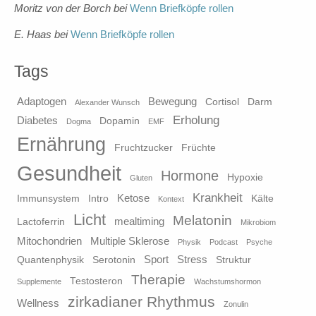
Moritz von der Borch
bei
Wenn Briefköpfe rollen
E. Haas
bei
Wenn Briefköpfe rollen
Tags
Adaptogen
Bewegung
Cortisol
Darm
Alexander Wunsch
Erholung
Diabetes
Dopamin
Dogma
EMF
Ernährung
Fruchtzucker
Früchte
Gesundheit
Hormone
Hypoxie
Gluten
Krankheit
Ketose
Immunsystem
Intro
Kälte
Kontext
Licht
Melatonin
mealtiming
Lactoferrin
Mikrobiom
Mitochondrien
Multiple Sklerose
Physik
Podcast
Psyche
Sport
Stress
Quantenphysik
Serotonin
Struktur
Therapie
Testosteron
Supplemente
Wachstumshormon
zirkadianer Rhythmus
Wellness
Zonulin