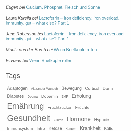
Eugen
bei
Calcium, Phosphat, Fleisch und Sonne
Laura Kurella
bei
Lactoferrin – Iron deficiency, iron overload,
immunity, gut – what else? Part 1
Jane Robertson
bei
Lactoferrin – Iron deficiency, iron overload,
immunity, gut – what else? Part 1
Moritz von der Borch
bei
Wenn Briefköpfe rollen
E. Haas
bei
Wenn Briefköpfe rollen
Tags
Adaptogen
Bewegung
Cortisol
Darm
Alexander Wunsch
Erholung
Diabetes
Dopamin
Dogma
EMF
Ernährung
Fruchtzucker
Früchte
Gesundheit
Hormone
Hypoxie
Gluten
Krankheit
Ketose
Immunsystem
Intro
Kälte
Kontext