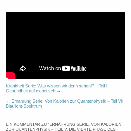
Krankheit Serie: Was wissen wir denn schon!? – Teil I:
Gesundheit auf diabetisch
→
←
Ernährung Serie: Von Kalorien zur Quantenphysik – Teil VII:
Blaulicht-Spektrum
EIN KOMMENTAR ZU “
ERNÄHRUNG SERIE: VON KALORIEN
ZUR QUANTENPHYSIK – TEIL V: DIE VIERTE PHASE DES