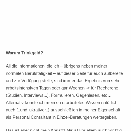
In Vorfreude auf Fortsetzung!
10 Euro Trinkgeld
Warum Trinkgeld?
All die Informationen, die ich – übrigens neben meiner
normalen Berufstätigkeit – auf dieser Seite für euch aufbereite
und zur Verfügung stelle, sind immer das Ergebnis von sehr
arbeitsintensiven Tagen oder gar Wochen -> für Recherche
(Studien, Interviews,..), Formulieren, Gegenlesen, etc…
Alternativ könnte ich mein so erarbeitetes Wissen natürlich
auch (..und lukrativer..) ausschließlich in meiner Eigenschaft
als Personal Consultant in Einzel-Beratungen weitergeben.
Das ist aber nicht mein Ansatz! Mir ist vor allem auch wichtig,