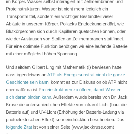
im Körper. Wasser selbst interagiert mit Zellmembranen und
Proteinstrukturen. Wasser ist nicht mehr lediglich ein
Transportmittel, sondern ein wichtiger Bestandteil vieler
Abläufe in unserem Körper. Pollacks Entdeckung erklärt, wie
Blutkörperchen sich durch Kapillaren quetschen können, oder
wie der Austausch von Stoffen an Zellmembranen stattfindet.
Für eine optimale Funktion benötigen wir eine laufende Batterie
mit einer möglichst höhen Spannung.
Und seitdem Gilbert Ling mit Mathematik (!) bewiesen hatte,
dass irgendetwas an
ATP als Energiesubstrat nicht die ganze
Geschichte sein kann
, kommt es zur Diskussion ob ATP nicht
eher dafür da ist P
roteinstrukturen zu öffnen, damit Wasser
sich daran binden kann
. Außerdem wurde bereits von Dr. Jack
Kruse die unterschiedlichen Effekte von infrarot-Licht (baut die
Batterie auf) und UV-Licht (Erhöhung der Batterie-Ladung via
photoelektrischen Effekt) sehr eindrücklich beschrieben. Das
folgende Zitat
ist von seiner Seite (www.jackkruse.com)