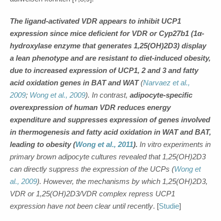
The ligand-activated VDR appears to inhibit UCP1
expression since mice deficient for VDR or Cyp27b1 (1α-
hydroxylase enzyme that generates 1,25(OH)2D3) display
a lean phenotype and are resistant to diet-induced obesity,
due to increased expression of UCP1, 2 and 3 and fatty
acid oxidation genes in BAT and WAT
(
Narvaez et al.,
2009
;
Wong et al., 2009
). In contrast,
adipocyte-specific
overexpression of human VDR reduces energy
expenditure and suppresses expression of genes involved
in thermogenesis and fatty acid oxidation in WAT and BAT,
leading to obesity (
Wong et al., 2011
).
In vitro experiments in
primary brown adipocyte cultures revealed that 1,25(OH)2D3
can directly suppress the expression of the UCPs (
Wong et
al., 2009
). However, the mechanisms by which 1,25(OH)2D3,
VDR or 1,25(OH)2D3/VDR complex repress UCP1
expression have not been clear until recently
. [
Studie
]