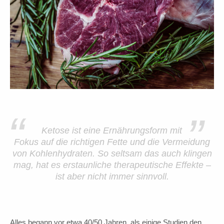
“
”
Ketose ist eine Ernährungsform mit
Fokus auf die richtigen Fette und die Vermeidung
von Kohlenhydraten. So seltsam das auch klingen
mag, hat es erstaunliche therapeutische Effekte –
ist aber nicht immer sinnvoll.
Alles begann vor etwa 40/50 Jahren, als einige Studien den