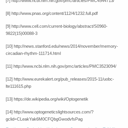
[7] http://www.ncbi.nlm.nih.gov/pmc/articles/PMC4544713/
[8] http://www.pnas.org/content/112/4/1232.full.pdf
[9] http://www.cell.com/current-biology/abstract/S0960-
9822(15)00088-3
[10] http://news.stanford.edu/news/2014/november/memory-
circadian-rhythm-111714.html
[11] http://www.ncbi.nlm.nih.gov/pmc/articles/PMC3523094/
[12] http://www.eurekalert.org/pub_releases/2015-11/uobc-
lte111615.php
[13] https://de.wikipedia.org/wiki/Optogenetik
[14] http://www.optogeneticslightsources.com/?
gclid=CLeakYak6M0CFQbgGwodvfsPag