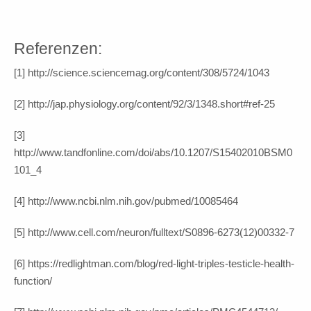
Referenzen:
[1] http://science.sciencemag.org/content/308/5724/1043
[2] http://jap.physiology.org/content/92/3/1348.short#ref-25
[3]
http://www.tandfonline.com/doi/abs/10.1207/S15402010BSM0
101_4
[4] http://www.ncbi.nlm.nih.gov/pubmed/10085464
[5] http://www.cell.com/neuron/fulltext/S0896-6273(12)00332-7
[6] https://redlightman.com/blog/red-light-triples-testicle-health-
function/