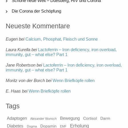
Schöne neue Welt – Duesberg, HIV und Corona
Die Corona der Schöpfung
Neueste Kommentare
Eugen
bei
Calcium, Phosphat, Fleisch und Sonne
Laura Kurella
bei
Lactoferrin – Iron deficiency, iron overload,
immunity, gut – what else? Part 1
Jane Robertson
bei
Lactoferrin – Iron deficiency, iron overload,
immunity, gut – what else? Part 1
Moritz von der Borch
bei
Wenn Briefköpfe rollen
E. Haas
bei
Wenn Briefköpfe rollen
Tags
Adaptogen
Bewegung
Cortisol
Darm
Alexander Wunsch
Erholung
Diabetes
Dopamin
Dogma
EMF