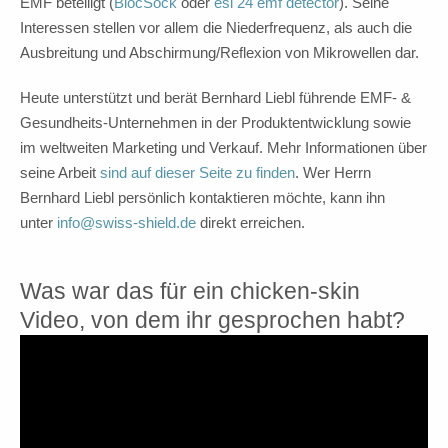
EMF beteiligt (
BlocSock
oder
esi 24 emf detector
). Seine
Interessen stellen vor allem die Niederfrequenz, als auch die
Ausbreitung und Abschirmung/Reflexion von Mikrowellen dar.
Heute unterstützt und berät Bernhard Liebl führende EMF- &
Gesundheits-Unternehmen in der Produktentwicklung sowie
im weltweiten Marketing und Verkauf. Mehr Informationen über
seine Arbeit
sind auf dieser Seite zu finden
. Wer Herrn
Bernhard Liebl persönlich kontaktieren möchte, kann ihn
unter
info@swiss-shield.de
direkt erreichen.
Was war das für ein chicken-skin
Video, von dem ihr gesprochen habt?