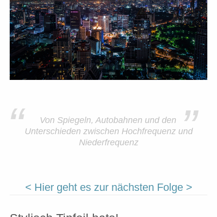
“
”
Von Spiegeln, Autobahnen und den
Unterschieden zwischen Hochfrequenz und
Niederfrequenz
< Hier geht es zur nächsten Folge >