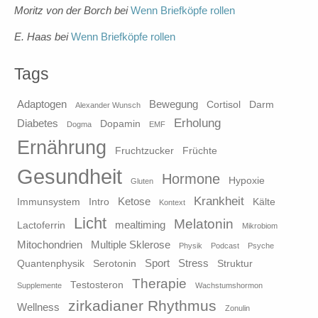
Moritz von der Borch
bei
Wenn Briefköpfe rollen
E. Haas
bei
Wenn Briefköpfe rollen
Tags
Adaptogen
Bewegung
Cortisol
Darm
Alexander Wunsch
Erholung
Diabetes
Dopamin
Dogma
EMF
Ernährung
Fruchtzucker
Früchte
Gesundheit
Hormone
Hypoxie
Gluten
Krankheit
Ketose
Immunsystem
Intro
Kälte
Kontext
Licht
Melatonin
mealtiming
Lactoferrin
Mikrobiom
Mitochondrien
Multiple Sklerose
Physik
Podcast
Psyche
Sport
Stress
Quantenphysik
Serotonin
Struktur
Therapie
Testosteron
Supplemente
Wachstumshormon
zirkadianer Rhythmus
Wellness
Zonulin