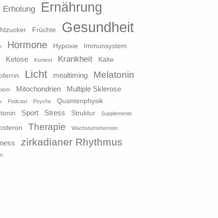
Ernährung
Erholung
Gesundheit
htzucker
Früchte
Hormone
Hypoxie
Immunsystem
n
Krankheit
Ketose
o
Kälte
Kontext
Licht
Melatonin
mealtiming
oferrin
Mitochondrien
Multiple Sklerose
biom
Quantenphysik
k
Podcast
Psyche
Sport
Stress
tonin
Struktur
Supplemente
Therapie
osteron
Wachstumshormon
zirkadianer Rhythmus
lness
in