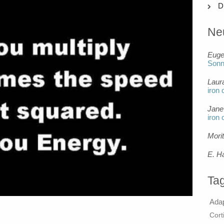
D
Ne
Eug
Son
Laur
iron 
Jane
iron 
Mori
E. H
Ta
Ada
Cort