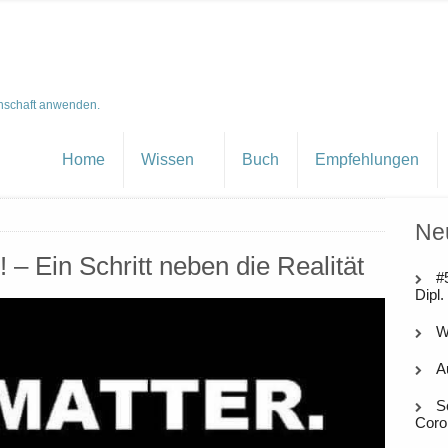
nschaft anwenden.
Home
Wissen
Buch
Empfehlungen
Ne
! – Ein Schritt neben die Realität
#
Dipl.
W
A
S
Coro