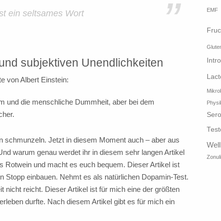
”
EMF
ist ein seltsames Wort
Fruc
Glute
 und subjektiven Unendlichkeiten
Intr
Lact
e von Albert Einstein:
Mikro
um und die menschliche Dummheit, aber bei dem
Physi
cher.
Sero
Test
n schmunzeln. Jetzt in diesem Moment auch – aber aus
Wel
nd warum genau werdet ihr in diesem sehr langen Artikel
Zonul
as Rotwein und macht es euch bequem. Dieser Artikel ist
n Stopp einbauen. Nehmt es als natürlichen Dopamin-Test.
 nicht reicht. Dieser Artikel ist für mich eine der größten
rleben durfte. Nach diesem Artikel gibt es für mich ein