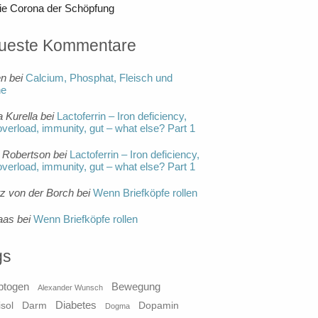
ie Corona der Schöpfung
ueste Kommentare
en
bei
Calcium, Phosphat, Fleisch und
ne
a Kurella
bei
Lactoferrin – Iron deficiency,
overload, immunity, gut – what else? Part 1
 Robertson
bei
Lactoferrin – Iron deficiency,
overload, immunity, gut – what else? Part 1
tz von der Borch
bei
Wenn Briefköpfe rollen
aas
bei
Wenn Briefköpfe rollen
gs
ptogen
Bewegung
Alexander Wunsch
Diabetes
isol
Darm
Dopamin
Dogma