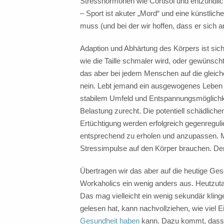
Stresshormonen wie Cortisol und entzündliche
– Sport ist akuter „Mord“ und eine künstlich
muss (und bei der wir hoffen, dass er sich an
Adaption und Abhärtung des Körpers ist si
wie die Taille schmaler wird, oder gewünscht
das aber bei jedem Menschen auf die gleic
nein. Lebt jemand ein ausgewogenes Leben 
stabilem Umfeld und Entspannungsmöglichke
Belastung zurecht. Die potentiell schädlic
Ertüchtigung werden erfolgreich gegenregulie
entsprechend zu erholen und anzupassen. M
Stressimpulse auf den Körper brauchen. Der
Übertragen wir das aber auf die heutige Ges
Workaholics ein wenig anders aus. Heutzutag
Das mag vielleicht ein wenig sekundär kling
gelesen hat, kann nachvollziehen, wie viel E
Gesundheit haben
kann. Dazu kommt, dass wi