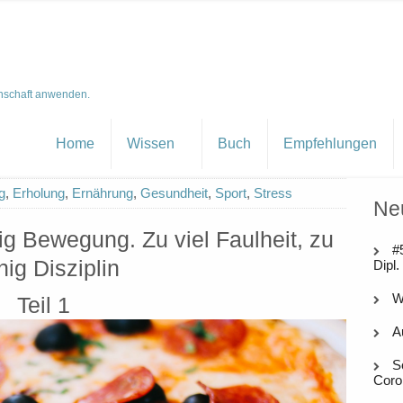
nschaft anwenden.
Home
Wissen
Buch
Empfehlungen
g
,
Erholung
,
Ernährung
,
Gesundheit
,
Sport
,
Stress
Ne
ig Bewegung. Zu viel Faulheit, zu
#
ig Disziplin
Dipl.
W
Teil 1
A
S
Coro