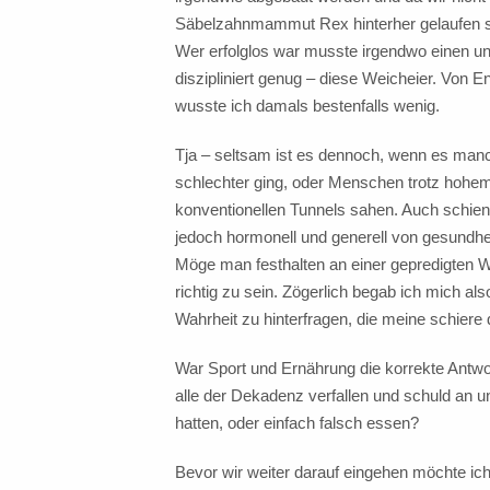
Säbelzahnmammut Rex hinterher gelaufen sin
Wer erfolglos war musste irgendwo einen un
diszipliniert genug – diese Weicheier. Von 
wusste ich damals bestenfalls wenig.
Tja – seltsam ist es dennoch, wenn es manc
schlechter ging, oder Menschen trotz hohem
konventionellen Tunnels sahen. Auch schien
jedoch hormonell und generell von gesundhei
Möge man festhalten an einer gepredigten W
richtig zu sein. Zögerlich begab ich mich a
Wahrheit zu hinterfragen, die meine schiere 
War Sport und Ernährung die korrekte Antwort
alle der Dekadenz verfallen und schuld an uns
hatten, oder einfach falsch essen?
Bevor wir weiter darauf eingehen möchte ich