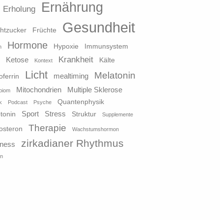
Ernährung
Erholung
Gesundheit
htzucker
Früchte
Hormone
Hypoxie
Immunsystem
n
Krankheit
Ketose
o
Kälte
Kontext
Licht
Melatonin
mealtiming
oferrin
Mitochondrien
Multiple Sklerose
biom
Quantenphysik
k
Podcast
Psyche
Sport
Stress
tonin
Struktur
Supplemente
Therapie
osteron
Wachstumshormon
zirkadianer Rhythmus
lness
in