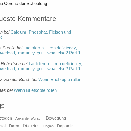
ie Corona der Schöpfung
ueste Kommentare
en
bei
Calcium, Phosphat, Fleisch und
ne
a Kurella
bei
Lactoferrin – Iron deficiency,
overload, immunity, gut – what else? Part 1
 Robertson
bei
Lactoferrin – Iron deficiency,
overload, immunity, gut – what else? Part 1
tz von der Borch
bei
Wenn Briefköpfe rollen
aas
bei
Wenn Briefköpfe rollen
gs
ptogen
Bewegung
Alexander Wunsch
Diabetes
isol
Darm
Dopamin
Dogma