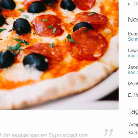
D
Ne
Eug
Son
Laur
iron 
Jane
iron 
Mori
E. H
Ta
Ada
Cort
nd der wundersamen Eigenschaft von