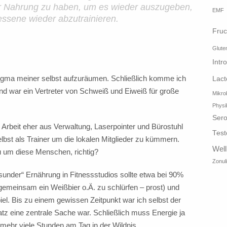
”
ür Nahrung zu haben, um es wieder auszugeben,
EMF
ssene wieder abzutrainieren.
Fruc
Glute
Intr
ogma meiner selbst aufzuräumen. Schließlich komme ich
Lact
d war ein Vertreter von Schweiß und Eiweiß für große
Mikro
Physi
Sero
rbeit eher aus Verwaltung, Laserpointer und Bürostuhl
Test
elbst als Trainer um die lokalen Mitglieder zu kümmern.
Wel
au um diese Menschen, richtig?
Zonul
nder“ Ernährung in Fitnessstudios sollte etwa bei 90%
emeinsam ein Weißbier o.Ä. zu schlürfen – prost) und
iel. Bis zu einem gewissen Zeitpunkt war ich selbst der
tz eine zentrale Sache war. Schließlich muss Energie ja
 mehr viele Stunden am Tag in der Wildnis