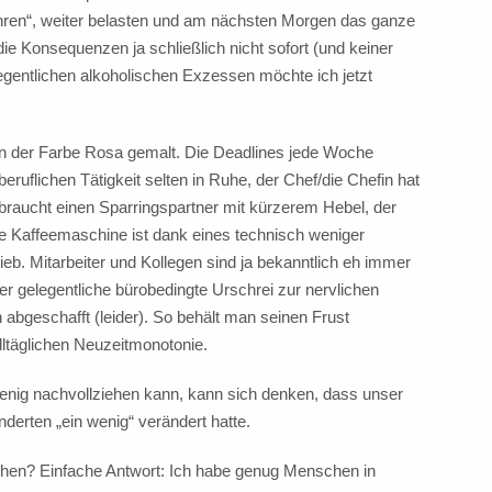
ren“, weiter belasten und am nächsten Morgen das ganze
ie Konsequenzen ja schließlich nicht sofort (und keiner
gentlichen alkoholischen Exzessen möchte ich jetzt
s in der Farbe Rosa gemalt. Die Deadlines jede Woche
beruflichen Tätigkeit selten in Ruhe, der Chef/die Chefin hat
braucht einen Sparringspartner mit kürzerem Hebel, der
ie Kaffeemaschine ist dank eines technisch weniger
b. Mitarbeiter und Kollegen sind ja bekanntlich eh immer
 gelegentliche bürobedingte Urschrei zur nervlichen
 abgeschafft (leider). So behält man seinen Frust
alltäglichen Neuzeitmonotonie.
enig nachvollziehen kann, kann sich denken, dass unser
underten „ein wenig“ verändert hatte.
en? Einfache Antwort: Ich habe genug Menschen in