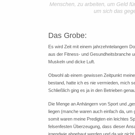
“
Menschen, zu arbeiten, um Geld f
um sich das gege
Das Grobe:
Es wird Zeit mit einem jahrzehntelangem D
aus der Fitness- und Gesundheitsbranche un
Muskeln und dicke Luft.
Obwohl ab einem gewissen Zeitpunkt meine A
bestand, hatte ich es nie vermieden, mich s
Schließlich ging es ja in den Betrieben gen
Die Menge an Anhängern von Sport und „gesu
liegen (manche waren auch einfach da, um g
somit waren meine Predigten ein leichtes Sp
felsenfesten Überzeugung, dass dieser Ansa
irgendwie abgebaut werden und da wir nicht