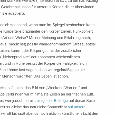
n Markern wie IL-6 (Interleukin 6) u.Ä. zu tun hat. Richtig
e Gefahrensituation für unseren Körper, die er überwinden
 sie adaptiert).
cherlich spannend, wenn man im Spiegel beobachten kann,
e Körperteile prägnanter den Körper zieren. Funktioniert
he Art und Weise? Meiner Meinung und Erfahrung nach,
aus (möglichst) positiv wahrgenommenem Stress, sozial
iten, kommt der Körper gut mit der zusätzlichen
hen „Nebenprodukte“ der spontanen wöchentlichen
rt und in Ruhe besitzt der Körper die Fähigkeit, sich
an könnte fast sagen, dass wir regelmäßige akute
 Mensch wird fitter. Das Leben ist schön.
ellschaft, sieht das Bild von „Weekend Warriors“ und
e verbringen wir minimalste Zeiten an der frischen Luft.
en, wer jedoch bereits
einige der Beiträge
auf dieser Seite
influss alleine das natürliche Sonnenlicht
auf unsere
r oft bis spät abends noch aktiv in künstlichem Licht den