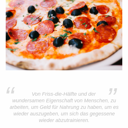
“
”
Von Friss-die-Hälfte und der
wundersamen Eigenschaft von Menschen, zu
arbeiten, um Geld für Nahrung zu haben, um es
wieder auszugeben, um sich das gegessene
wieder abzutrainieren.