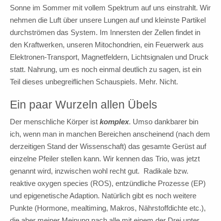
Sonne im Sommer mit vollem Spektrum auf uns einstrahlt. Wir
nehmen die Luft über unsere Lungen auf und kleinste Partikel
durchströmen das System. Im Innersten der Zellen findet in
den Kraftwerken, unseren Mitochondrien, ein Feuerwerk aus
Elektronen-Transport, Magnetfeldern, Lichtsignalen und Druck
statt. Nahrung, um es noch einmal deutlich zu sagen, ist ein
Teil dieses unbegreiflichen Schauspiels. Mehr. Nicht.
Ein paar Wurzeln allen Übels
Der menschliche Körper ist
komplex
. Umso dankbarer bin
ich, wenn man in manchen Bereichen anscheinend (nach dem
derzeitigen Stand der Wissenschaft) das gesamte Gerüst auf
einzelne Pfeiler stellen kann. Wir kennen das Trio, was jetzt
genannt wird, inzwischen wohl recht gut. Radikale bzw.
reaktive oxygen species (ROS), entzündliche Prozesse (EP)
und epigenetische Adaption. Natürlich gibt es noch weitere
Punkte (Hormone, mealtiming, Makros, Nährstoffdichte etc.),
die aber meiner Meinung nach alle mit einem der Drei unter