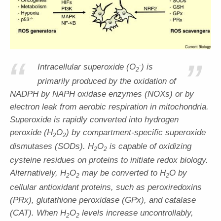
“
”
Intracellular superoxide (O
) is
–
2
primarily produced by the oxidation of
NADPH by NAPH oxidase enzymes (NOXs) or by
electron leak from aerobic respiration in mitochondria.
Superoxide is rapidly converted into hydrogen
peroxide (H
O
) by compartment-specific superoxide
2
2
dismutases (SODs). H
O
is capable of oxidizing
2
2
cysteine residues on proteins to initiate redox biology.
Alternatively, H
O
may be converted to H
O by
2
2
2
cellular antioxidant proteins, such as peroxiredoxins
(PRx), glutathione peroxidase (GPx), and catalase
(CAT). When H
O
levels increase uncontrollably,
2
2