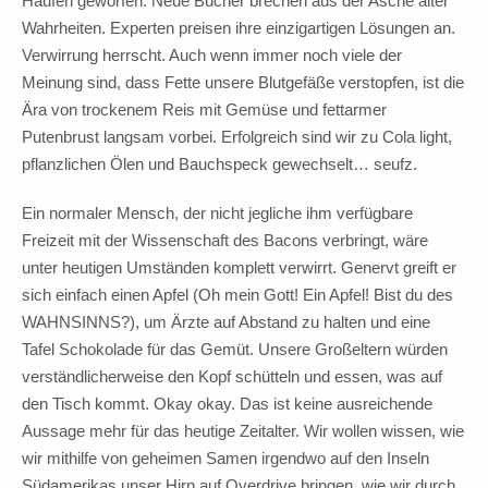
Haufen geworfen. Neue Bücher brechen aus der Asche alter
Wahrheiten. Experten preisen ihre einzigartigen Lösungen an.
Verwirrung herrscht. Auch wenn immer noch viele der
Meinung sind, dass Fette unsere Blutgefäße verstopfen, ist die
Ära von trockenem Reis mit Gemüse und fettarmer
Putenbrust langsam vorbei. Erfolgreich sind wir zu Cola light,
pflanzlichen Ölen und Bauchspeck gewechselt… seufz.
Ein normaler Mensch, der nicht jegliche ihm verfügbare
Freizeit mit der Wissenschaft des Bacons verbringt, wäre
unter heutigen Umständen komplett verwirrt. Genervt greift er
sich einfach einen Apfel (Oh mein Gott! Ein Apfel! Bist du des
WAHNSINNS?), um Ärzte auf Abstand zu halten und eine
Tafel Schokolade für das Gemüt. Unsere Großeltern würden
verständlicherweise den Kopf schütteln und essen, was auf
den Tisch kommt. Okay okay. Das ist keine ausreichende
Aussage mehr für das heutige Zeitalter. Wir wollen wissen, wie
wir mithilfe von geheimen Samen irgendwo auf den Inseln
Südamerikas unser Hirn auf Overdrive bringen, wie wir durch